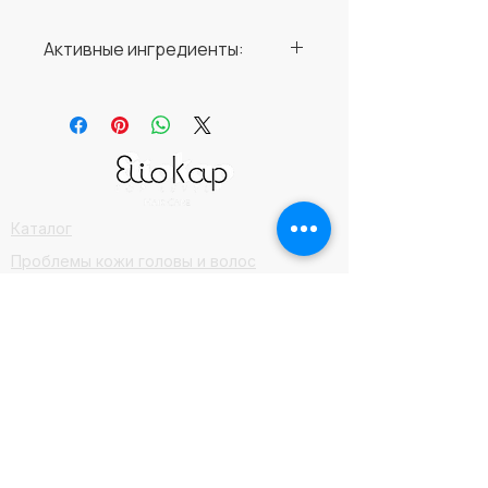
Активные ингредиенты:
∙ Prevention Cellular Capital
(пентапептид-31,
гиалуроновая кислота). ∙
Performance A.C.N. Complex
(экстракт чайного дерева,
ивы белой, физалиса) –
Каталог
комплекс ингредиентов
Проблемы кожи головы и волос
очищающего и
Ecophilosophy Botanical line
успокаивающего действия.
Регулирует рост
Персональный шампунь
микроорганизмов,
Подобрать продукты
являющихся причиной
Уход после пересадки волос
внешних дефектов кожи,
Вопросы
нормализует бактериальную
флору. ∙ Performance Oil
Консультация трихолога
Remedy Complex (экстракт