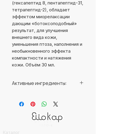
(гексапептид 8, пентапептид-31, 
тетрапептид-2), обладает 
эффектом миорелаксации 
дающим «ботоксоподобный» 
результат, для улучшения 
внешнего вида кожи, 
уменьшения птоза, наполнения и 
необыкновенного эффекта 
компактности и натяжения 
кожи. Объём 30 мл.
Активные ингредиенты:
∙ Prevention Cellular Capital
(пентапептид-31,
гиалуроновая кислота). ∙
Performance – Creator
Complex – комплекс
активных ингредиентов,
Каталог