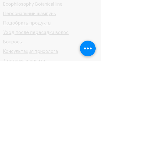
Ecophilosophy Botanical line
Персональный шампунь
Подобрать продукты
Уход после пересадки волос
Вопросы
Консультация трихолога
Доставка и оплата
Сайт для профессионалов
Партнеры
Стать партнером
Купить в ОАЭ
* Meta признана экстремистской
организацией и запрещена на
территории России